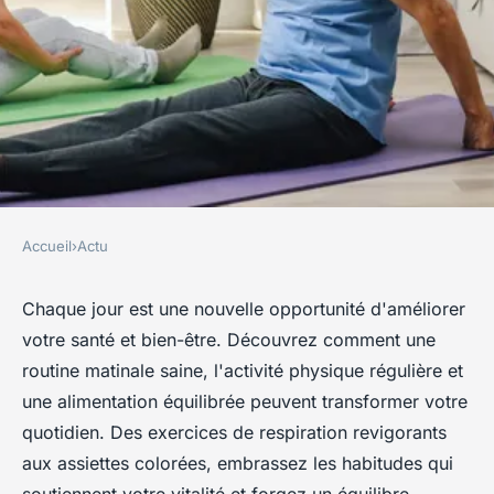
Accueil
›
Actu
ACTU
Bien-être et santé au
Chaque jour est une nouvelle opportunité d'améliorer
votre santé et bien-être. Découvrez comment une
quotidien : Habitudes à
routine matinale saine, l'activité physique régulière et
adopter
une alimentation équilibrée peuvent transformer votre
quotidien. Des exercices de respiration revigorants
Marie
•
29 janvier 2026
•
2 min de lecture
aux assiettes colorées, embrassez les habitudes qui