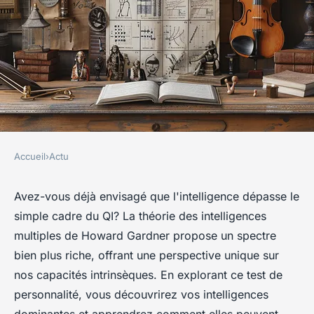
Accueil
›
Actu
ACTU
Révélez vos 5 intelligences
Avez-vous déjà envisagé que l'intelligence dépasse le
simple cadre du QI? La théorie des intelligences
avec ce test de personnalité
multiples de Howard Gardner propose un spectre
bien plus riche, offrant une perspective unique sur
Marie
•
29 janvier 2026
•
2 min de lecture
nos capacités intrinsèques. En explorant ce test de
personnalité, vous découvrirez vos intelligences